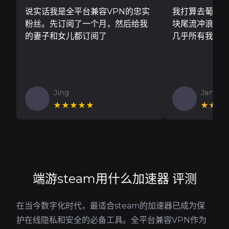
说实话我是全平台兼容VPN的忠实
我打算去葡萄
粉丝。先订阅了一个月，然后给我
块尾流冲浪板..
的妻子和女儿都订阅了
几乎所有我需
Jing
Jan V
★★★★★
★★★
端游steam用什么加速器 评测
在当今数字化时代，最适合steam的加速器已成为保
护在线隐私和安全的必备工具。全平台兼容VPN作为